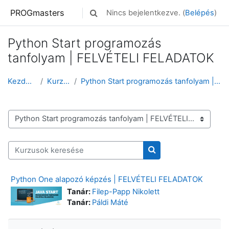
Tovább a fő tartalomhoz
PROGmasters
Nincs bejelentkezve. (
Belépés
)
Keresési bemeneti adatok váltása
Python Start programozás
tanfolyam | FELVÉTELI FELADATOK
Kezdőoldal
Kurzusok
Python Start programozás tanfolyam | FELVÉTELI FEL...
Kurzuskategóriák
Kurzusok keresése
Kurzusok keresése
Python One alapozó képzés | FELVÉTELI FELADATOK
Tanár:
Filep-Papp Nikolett
Tanár:
Páldi Máté
Navigáció kihagyása